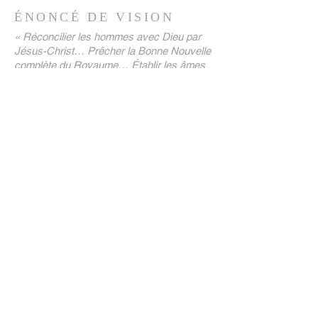
ÉNONCÉ DE VISION
« Réconcilier les hommes avec Dieu par
Jésus-Christ… Prêcher la Bonne Nouvelle
complète du Royaume… Établir les âmes
des croyants dans le but d'élever une
génération virile de rois et de prêtres à
notre Dieu, jusqu'à ce que les royaumes
de ce monde soient devenus à notre
SEIGNEUR et à Son Christ !"
ADRESSE
(+44)
7758-195466
(+44)
7736-115884
(+44)
7494-697101
Holloway Hall, Ley Hill, Northfield,
Birmingham,
Angleterre B31 1TT
admin@harvestways.org
ABONNEZ-VOUS AUX E-