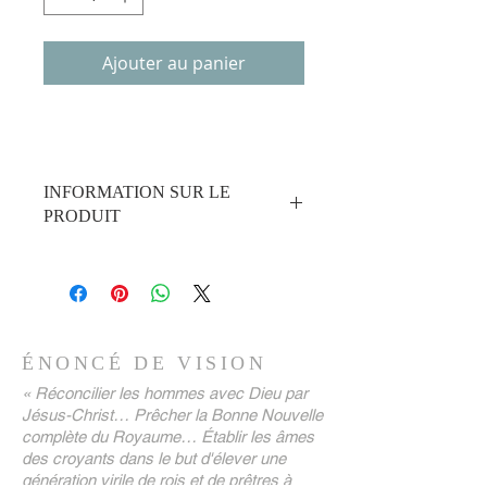
Ajouter au panier
INFORMATION SUR LE
PRODUIT
ÉPINGLE CROIX PLAQUÉ OR :
Une épinglette en croix plaquée or
qui s'assoit parfaitement et parle
avec éloquence de votre foi en
Jésus-Christ aux autres avant
ÉNONCÉ DE VISION
même que vous ayez dit un mot !
« Réconcilier les hommes avec Dieu par
Prix de vente : 6,99 £
par objet
Jésus-Christ… Prêcher la Bonne Nouvelle
comprend
expédition et
complète du Royaume… Établir les âmes
manutention
des croyants dans le but d'élever une
génération virile de rois et de prêtres à