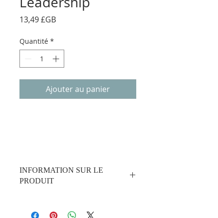
Leadership
Prix
13,49 £GB
Quantité
*
Ajouter au panier
INFORMATION SUR LE
PRODUIT
Que vous soyez un disciple ou un
leader – en particulier un leader