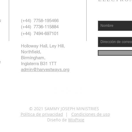
s
(+44)
7758-195466
(+44)
7736-115884
(+44)
7494-697101
Holloway Hall, Ley Hill,
Northfield,
Birmingham,
a
Inglaterra B31 1TT
admin@harvestways.org
© 2021 SAMMY JOSEPH MINISTRIES
Política de privacidad
|
Condiciones de uso
Diseño de
WixPixie