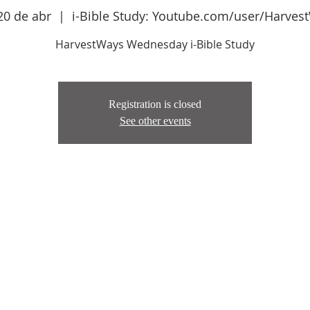
20 de abr
  |  
i-Bible Study: Youtube.com/user/Harves
HarvestWays Wednesday i-Bible Study
Registration is closed
See other events