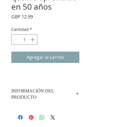
en 50 años
Precio
GBP 12.99
Cantidad
*
Agregar al carrito
INFORMACIÓN DEL
PRODUCTO
50 LECCIONES DE VIDA
INVALUABLES que he aprendido en
50 años (Lectores generales) es una
colección de temas de historias