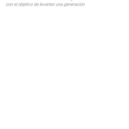
con el objetivo de levantar una generación
viril de reyes y sacerdotes para nuestro
Dios, hasta que los reinos de este mundo
lleguen a ser de nuestro Señor y Su Cristo
! "
DIRECCIÓN
(+44)
7758-195466
(+44)
7736-115884
(+44)
7494-697101
Holloway Hall, Ley Hill, Northfield,
Birmingham,
Inglaterra B31 1TT
admin@harvestways.org
SUSCRÍBETE PARA
CORREOS
ELECTRÓNICOS