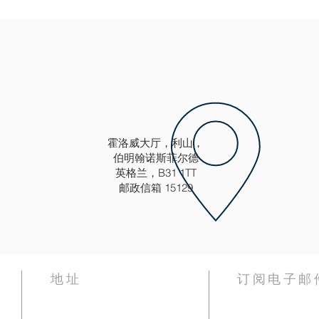
霍洛威大厅，利山，
伯明翰诺斯菲尔德
英格兰，B31 1TT
邮政信箱 15129
地址
订阅电子邮