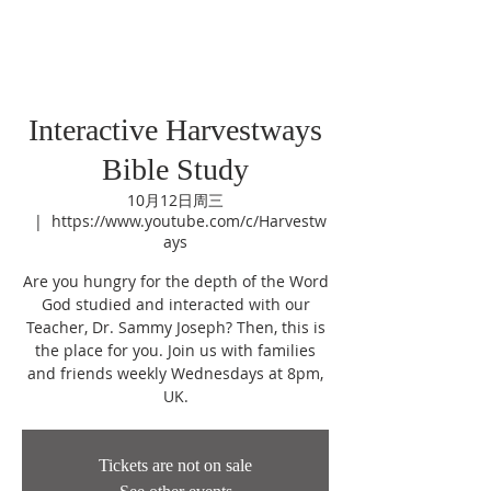
Interactive Harvestways
Bible Study
10月12日周三
  |  
https://www.youtube.com/c/Harvestw
ays
Are you hungry for the depth of the Word
God studied and interacted with our
Teacher, Dr. Sammy Joseph? Then, this is
the place for you. Join us with families
and friends weekly Wednesdays at 8pm,
UK.
Tickets are not on sale