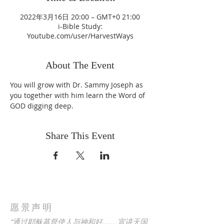
2022年3月16日 20:00 – GMT+0 21:00
i-Bible Study:
Youtube.com/user/HarvestWays
About The Event
You will grow with Dr. Sammy Joseph as 
you together with him learn the Word of 
GOD digging deep. 
Share This Event
愿景声明
“通过耶稣基督使人与神和好……宣讲天国