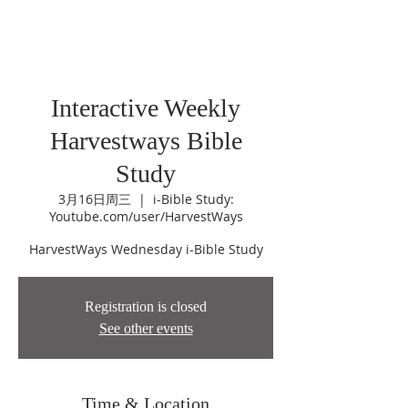
Interactive Weekly
Harvestways Bible
Study
3月16日周三
  |  
i-Bible Study:
Youtube.com/user/HarvestWays
HarvestWays Wednesday i-Bible Study
Registration is closed
See other events
Time & Location