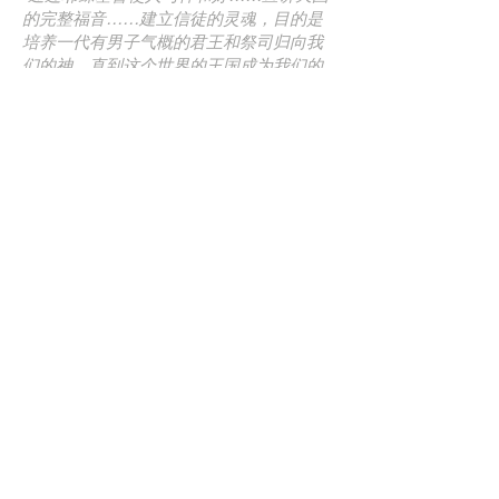
的完整福音……建立信徒的灵魂，目的是
培养一代有男子气概的君王和祭司归向我
们的神，直到这个世界的王国成为我们的
主和他的基督！”
地址
(+44)
7758-195466
(+44)
7736-115884
(+44)
7494-697101
霍洛威大厅，利山，诺斯菲尔德，
伯明翰，
英格兰 B31 1TT
admin@harvestways.org
订阅电子邮件