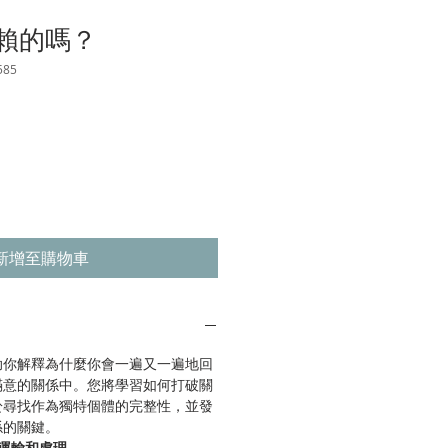
賴的嗎？
585
新增至購物車
助你解釋為什麼你會一遍又一遍地回
滿意的關係中。您將學習如何打破關
於尋找作為獨特個體的完整性，並發
係的關鍵。
運輸和處理。