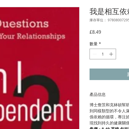
我是相互依
庫存單位： 9780800729
價
£8.49
格
數量
*
產品信息
博士詹茨和克林頓幫
到同樣類型的不令人
係依賴的循環，專注
現找到持久的健康關
售價：8.49 英鎊
包括