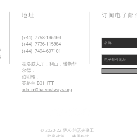
地址
订阅电子邮
(+44)
7758-195466
，
(+44)
7736-115884
祭
(+44)
7494-697101
国
霍洛威大厅，利山，诺斯菲
尔德，
伯明翰，
英格兰 B31 1TT
admin@harvestways.org
© 2020-22 萨米·约瑟夫事工
隐私政策
|
使用条款