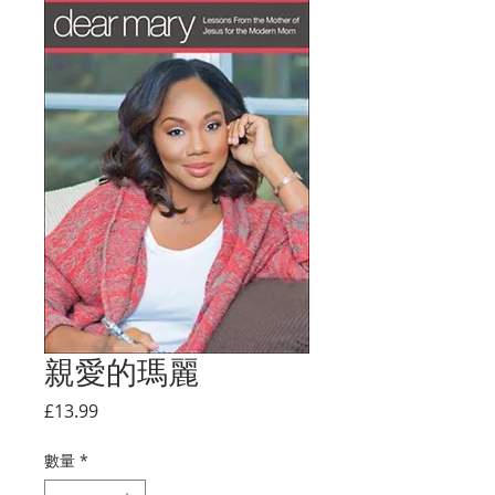
親愛的瑪麗
價
£13.99
格
數量
*