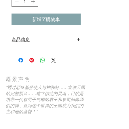
新增至購物車
產品信息
在
親愛的瑪麗
，莎拉·傑克斯探索關於
瑪麗的聖經故事 - 以及她自己生活中的
故事 - 以更好地了解今天為基督而活的
樣子以及如何為您的孩子樹立榜樣。也
許你很難相信上帝對你生命的旨意。或
愿景声明
者，也許你有恐懼和不安全感，使你無
法實現上帝想要給你的喜樂。通過瑪利
“通过耶稣基督使人与神和好……宣讲天国
亞的榜樣，發現只有真正信仰才能帶來
的完整福音……建立信徒的灵魂，目的是
的自由，並對耶穌驚人的愛和憐憫有一
培养一代有男子气概的君王和祭司归向我
個全新的認識。
们的神，直到这个世界的王国成为我们的
售價：£13.99 包括運費和手續費。
主和他的基督！”
標題： “親愛
的瑪麗：耶穌