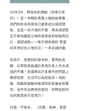
GIDEON：釋放你的潛能（領導力系
列）》是一本關於真實人物的故事書，
他們的姓名和身份已被更改以保證隱
私。這是一本方便的手冊，專為渴望堅
定不移地服從父神的基督徒和領袖而設
計；渴望成熟——每天都依賴於 聖靈
在本世紀忠心地生活！一本必讀的書。
在其中，您將找到基本的、實用的見
解，以幫助您超越許多使許多人失去成
就的平庸！您還將在許多棘手的問題上
獲得智慧，生活可以為您提供！為勸
勉、鼓勵和激勵你敬虔而刻意修改和重
寫；這件作品將使您發現 - 並釋放您內
在的寶貴的天堂潛力！
封面：平裝本。 （宗教、精神、基督