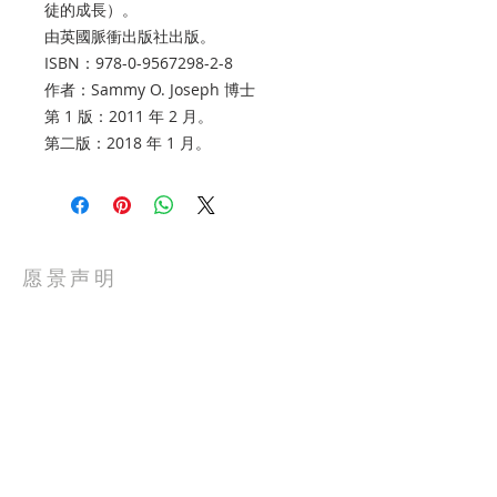
徒的成長）。
由英國脈衝出版社出版。
ISBN：978-0-9567298-2-8
作者：Sammy O. Joseph 博士
第 1 版：2011 年 2 月。
第二版：2018 年 1 月。
愿景声明
“通过耶稣基督使人与神和好……宣讲天国
的完整福音……建立信徒的灵魂，目的是
培养一代有男子气概的君王和祭司归向我
们的神，直到这个世界的王国成为我们的
主和他的基督！”